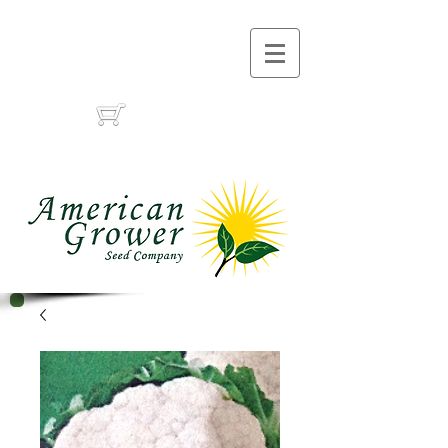
Call Us :
(559) 485-1788
(559) 291-1633
Cart: